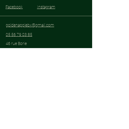
Facebook
Instagram
goldenapplebx@gmail.com
05 56 79 03 85
46 rue Borie
33300 Bordeaux
Abonnez-vous pour être informé des
événements spéciaux.
E-mail
*
Oui, abonnez-moi à votre 
newsletter.
*
S'abonner