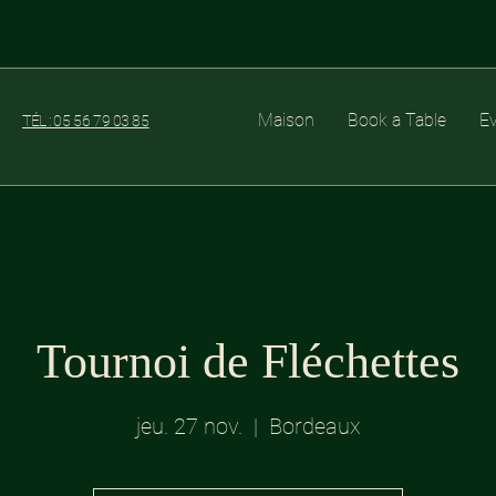
Maison
Book a Table
E
TÉL : 05 56 79 03 85
Tournoi de Fléchettes
jeu. 27 nov.
  |  
Bordeaux