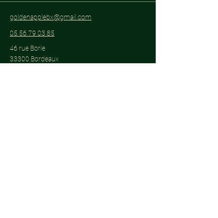
goldenapplebx@gmail.com
05 56 79 03 85
46 rue Borie
33300 Bordeaux
Abonnez-vous pour être informé des
événements spéciaux.
E-mail
*
Oui, abonnez-moi à votre 
newsletter.
*
S'abonner