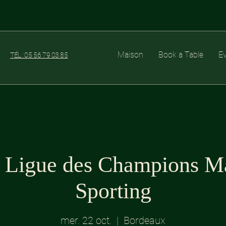
Maison
Book a Table
E
TÉL : 05 56 79 03 85
- Ligue des Champions Ma
Sporting
mer. 22 oct.
  |  
Bordeaux