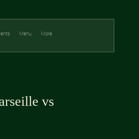
vents
Menu
More
rseille vs