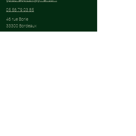
05 56 79 03 85
46 rue Borie
33300 Bordeaux
Abonnez-vous pour être informé des
événements spéciaux.
E-mail
*
Oui, abonnez-moi à votre 
newsletter.
*
S'abonner