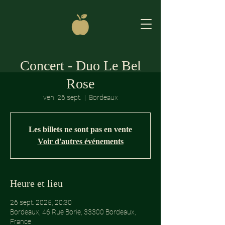
Concert - Duo Le Bel
Rose
ven. 26 sept.
  |  
Bordeaux
Les billets ne sont pas en vente
Voir d'autres événements
Heure et lieu
26 sept. 2025, 20:30
Bordeaux, 46 Rue Borie, 33300 Bordeaux,
France